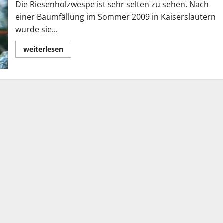
Die Riesenholzwespe ist sehr selten zu sehen. Nach
einer Baumfällung im Sommer 2009 in Kaiserslautern
wurde sie...
Lesen
weiterlesen
Sie
mehr
über
Riesenholzwespe