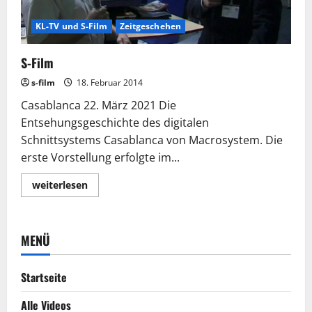
KL-TV und S-Film
Zeitgeschehen
S-Film
s-film
18. Februar 2014
Casablanca 22. März 2021 Die
Entsehungsgeschichte des digitalen
Schnittsystems Casablanca von Macrosystem. Die
erste Vorstellung erfolgte im...
Lesen
weiterlesen
Sie
mehr
über
S-
Film
MENÜ
Startseite
Alle Videos