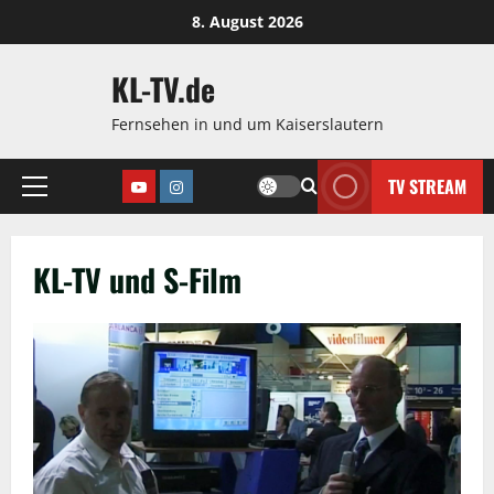
Zum
8. August 2026
Inhalt
springen
KL-TV.de
Fernsehen in und um Kaiserslautern
TV STREAM
Youtube
Instagram
Hauptmenü
KL-TV und S-Film