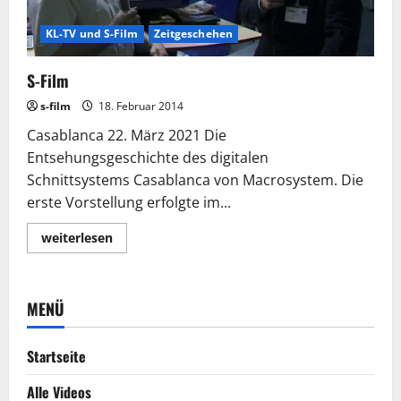
KL-TV und S-Film
Zeitgeschehen
S-Film
s-film
18. Februar 2014
Casablanca 22. März 2021 Die
Entsehungsgeschichte des digitalen
Schnittsystems Casablanca von Macrosystem. Die
erste Vorstellung erfolgte im...
Lesen
weiterlesen
Sie
mehr
über
S-
Film
MENÜ
Startseite
Alle Videos