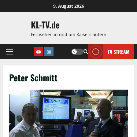
Zum
9. August 2026
Inhalt
springen
KL-TV.de
Fernsehen in und um Kaiserslautern
TV STREAM
Youtube
Instagram
Hauptmenü
Peter Schmitt