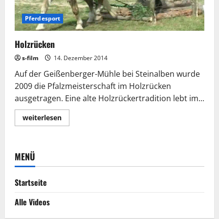
Pferdesport
Holzrücken
s-film
14. Dezember 2014
Auf der Geißenberger-Mühle bei Steinalben wurde
2009 die Pfalzmeisterschaft im Holzrücken
ausgetragen. Eine alte Holzrückertradition lebt im...
Lesen
weiterlesen
Sie
mehr
über
Holzrücken
MENÜ
Startseite
Alle Videos