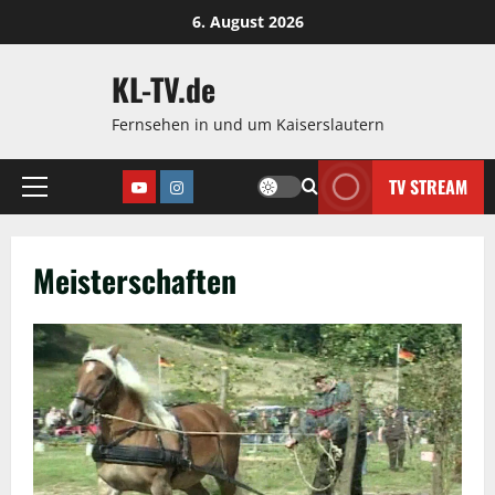
Zum
6. August 2026
Inhalt
springen
KL-TV.de
Fernsehen in und um Kaiserslautern
TV STREAM
Youtube
Instagram
Hauptmenü
Meisterschaften