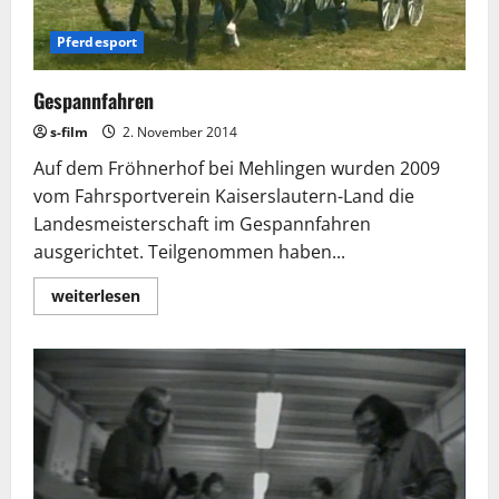
Pferdesport
Gespannfahren
s-film
2. November 2014
Auf dem Fröhnerhof bei Mehlingen wurden 2009
vom Fahrsportverein Kaiserslautern-Land die
Landesmeisterschaft im Gespannfahren
ausgerichtet. Teilgenommen haben...
Lesen
weiterlesen
Sie
mehr
über
Gespannfahren