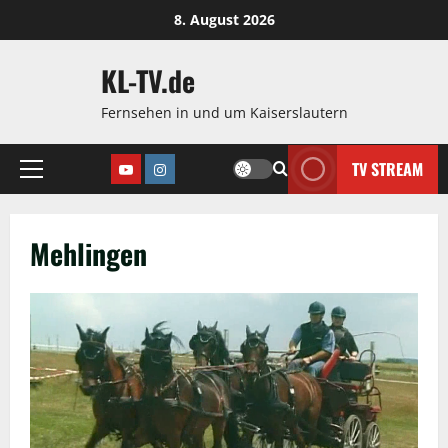
Zum
8. August 2026
Inhalt
springen
KL-TV.de
Fernsehen in und um Kaiserslautern
TV STREAM
Youtube
Instagram
Hauptmenü
Mehlingen