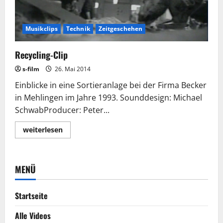
Musikclips
Technik
Zeitgeschehen
Recycling-Clip
s-film
26. Mai 2014
Einblicke in eine Sortieranlage bei der Firma Becker
in Mehlingen im Jahre 1993. Sounddesign: Michael
SchwabProducer: Peter...
Lesen
weiterlesen
Sie
mehr
über
Recycling-
Clip
MENÜ
Startseite
Alle Videos