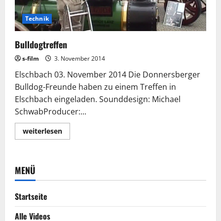
Technik
Bulldogtreffen
s-film
3. November 2014
Elschbach 03. November 2014 Die Donnersberger
Bulldog-Freunde haben zu einem Treffen in
Elschbach eingeladen. Sounddesign: Michael
SchwabProducer:...
Lesen
weiterlesen
Sie
mehr
über
Bulldogtreffen
MENÜ
Startseite
Alle Videos