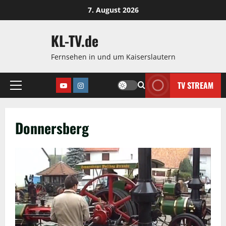
Zum
7. August 2026
Inhalt
springen
KL-TV.de
Fernsehen in und um Kaiserslautern
TV STREAM
Youtube
Instagram
Hauptmenü
Donnersberg