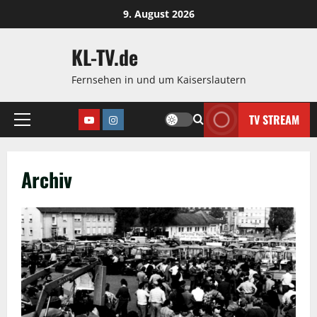
Zum
9. August 2026
Inhalt
springen
KL-TV.de
Fernsehen in und um Kaiserslautern
TV STREAM
Youtube
Instagram
Hauptmenü
Archiv