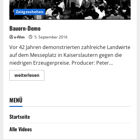
Zeitgeschehen
Bauern-Demo
s-film
5. September 2016
Vor 42 Jahren demonstrierten zahlreiche Landwirte
auf dem Messeplatz in Kaiserslautern gegen die
niedrigen Erzeugerpreise. Producer: Peter...
Lesen
weiterlesen
Sie
mehr
über
Bauern-
Demo
MENÜ
Startseite
Alle Videos