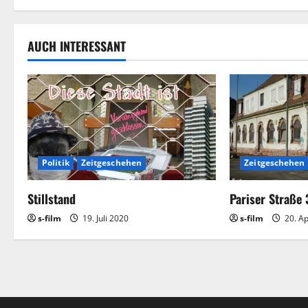
s
t
AUCH INTERESSANT
n
a
v
i
Politik
Zeitgeschehen
Zeitgeschehen
g
Stillstand
Pariser Straße
a
s-film
19. Juli 2020
s-film
20. Ap
t
i