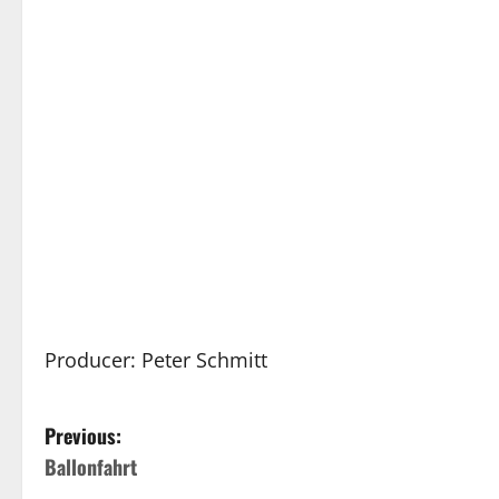
Producer: Peter Schmitt
P
Previous:
Ballonfahrt
o